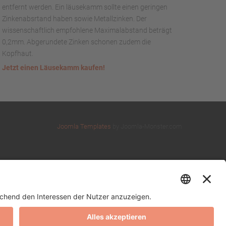
entfernt werden. Ein läusekamm sollte einen geringen
Zinkenabsrtand haben sowie Metallzinken. Der
wissenschaftlich empfohlene Maximalabstand beträgt
0,2mm. Abgerundete Zinken schonen zudem die
Kopfhaut.
Jetzt einen Läusekamm kaufen!
Joomla Templates
by Joomla-Monster.com