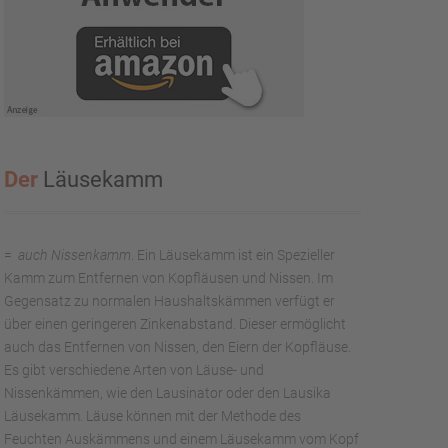
Der
Läusekamm
=
auch
Nissenkamm
. Ein Läusekamm ist ein Spezieller
Kamm zum Entfernen von Kopfläusen und Nissen. Im
Gegensatz zu normalen Haushaltskämmen verfügt er
über einen geringeren Zinkenabstand. Dieser ermöglicht
auch das Entfernen von Nissen, den Eiern der Kopfläuse.
Es gibt verschiedene Arten von Läuse- und
Nissenkämmen, wie den Lausinator oder den Lausika
Läusekamm. Läuse können mit der Methode des
Feuchten Auskämmens und einem Läusekamm vom Kopf