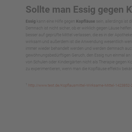
Sollte man Essig gegen 
Essig
kann eine Hilfe gegen
Kopfläuse
sein, allerdings ist
Demnach ist nicht sicher, ob er wirklich gegen Läuse helfe
besser auf geprüfte Mittel verlassen, die es in der Apotheke
wirksam und außerdem ist die Anwendung wesentlich weni
immer wieder behandelt werden und werden demnach auch
gewöhnungsbedürftigen Geruch, den Essig nun einmal an s
von Schulen oder Kindergärten nicht als Therapie gegen K
zu experimentieren, wenn man die Kopfläuse effektiv bek
1
http://www.test.de/Kopflausmittel-Wirksame-Mittel-1423852