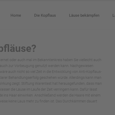
Home
Die Kopflaus
Läuse bekämpfen
L
pfläuse?
nternet oder auch mal im Bekanntenkreis haben Sie vielleicht auch
nd auch zur Vorbeugung genutzt werden kann. Nachgewiesen
äre auch nicht so viel Zeit in die Entwicklung von Anti-Kopflaus-
n klarer Behandlungserfolg geschehen würde. Allerdings kann man
 Wirkung zeigt. Stiftung Warentest hat herausgefunden, dass man
sser die Läuse im Laufe der Zeit verringern kann. Dafür lässt
e ins Haar einwirken. Anschließend werden die Haare mit einem
eise keine Laus mehr zu finden ist. Das Durchkämmen dauert