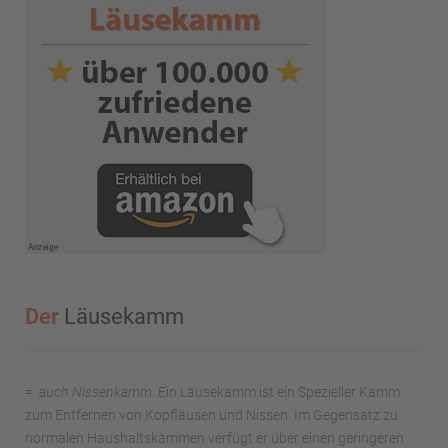
Der
Läusekamm
=
auch
Nissenkamm
. Ein Läusekamm ist ein Spezieller Kamm
zum Entfernen von Kopfläusen und Nissen. Im Gegensatz zu
normalen Haushaltskämmen verfügt er über einen geringeren