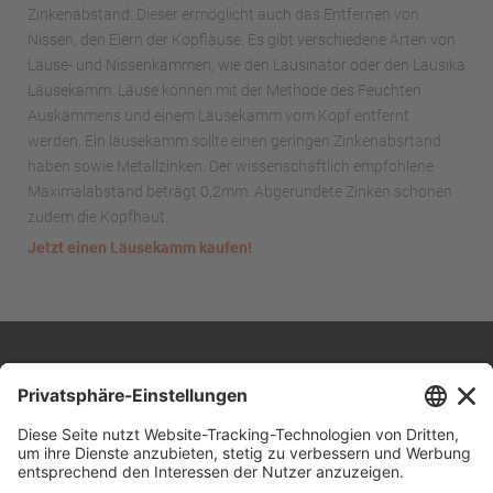
Zinkenabstand. Dieser ermöglicht auch das Entfernen von
Nissen, den Eiern der Kopfläuse. Es gibt verschiedene Arten von
Läuse- und Nissenkämmen, wie den Lausinator oder den Lausika
Läusekamm. Läuse können mit der Methode des Feuchten
Auskämmens und einem Läusekamm vom Kopf entfernt
werden. Ein läusekamm sollte einen geringen Zinkenabsrtand
haben sowie Metallzinken. Der wissenschaftlich empfohlene
Maximalabstand beträgt 0,2mm. Abgerundete Zinken schonen
zudem die Kopfhaut.
Jetzt einen Läusekamm kaufen!
Impressum
Datenschutz
Downloadbereich