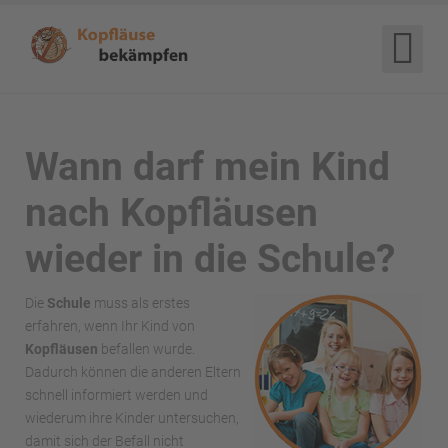
Wann darf mein Kind
nach Kopfläusen
wieder in die Schule?
Die
Schule
muss als erstes
erfahren, wenn Ihr Kind von
Kopfläusen
befallen wurde.
Dadurch können die anderen Eltern
schnell informiert werden und
wiederum ihre Kinder untersuchen,
damit sich der Befall nicht